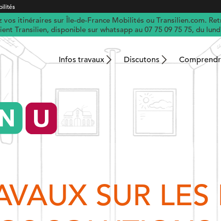
ilités
vos itinéraires sur Île-de-France Mobilités ou Transilien.com. Ret
client Transilien, disponible sur whatsapp au 07 75 09 75 75, du lun
Infos travaux
Discutons
Comprendre
AVAUX SUR LES