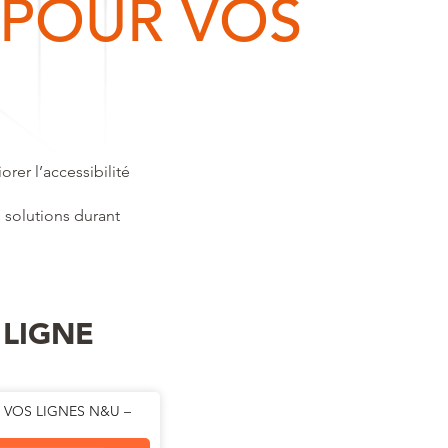
 POUR VOS
rer l’accessibilité
solutions durant
 LIGNE
 VOS LIGNES N&U –
LE RÉCAP TRAVAUX DE 
JUILLET 2026