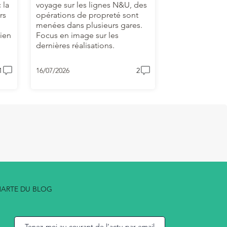
 la
voyage sur les lignes N&U, des
rs
opérations de propreté sont
menées dans plusieurs gares.
lien
Focus en image sur les
dernières réalisations.
1
16/07/2026
2
ARTE DU BLOG
Tenez-moi au courant de l’actu par email