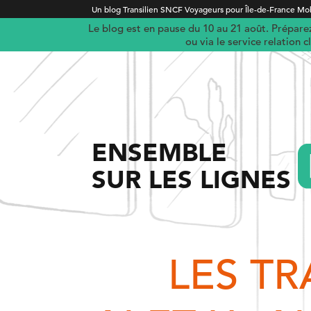
Un blog Transilien SNCF Voyageurs pour Île-de-France Mob
Le blog est en pause du 10 au 21 août. Préparez 
ou via le service relation 
ENSEMBLE
SUR LES LIGNES
LES TR