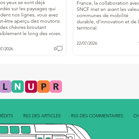
vos yeux se sont déjà
France, la collaboration avec
ardés sur les paysages qui
SNCF met en avant les valeu
dent nos lignes, vous avez
communes de mobilité
t-être aperçu des moutons
durable, d’innovation et de 
des chèvres broutant
territorial.
siblement le long des voies.
22/07/2026
07/2026
0
RÉDITS
RSS DES ARTICLES
RSS DES COMMENTAIRES
CH