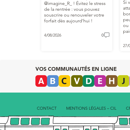
Si 
@imagine_R_ ! Évitez le stress
att
de la rentrée : vous pouvez
bor
souscrire ou renouveler votre
peu
forfait dès aujourd'hui !
ou 
pai
4/08/2026
0
27/
VOS COMMUNAUTÉS EN LIGNE
CONTACT
MENTIONS LÉGALES – CIL
C