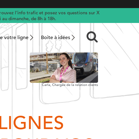
rouvez l'info trafic et posez vos questions sur X
di au dimanche, de 8h à 18h.
 votre ligne
Boite à idées
Carla,
Chargée de la relation clients
 LIGNES