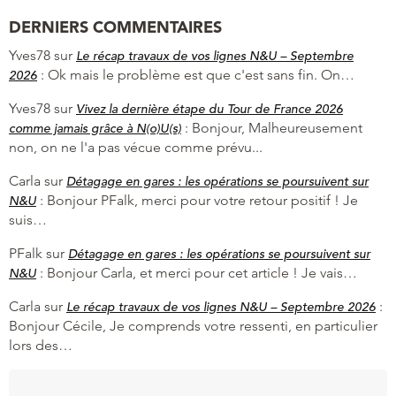
DERNIERS COMMENTAIRES
Yves78
sur
Le récap travaux de vos lignes N&U – Septembre
:
Ok mais le problème est que c'est sans fin. On…
2026
Yves78
sur
Vivez la dernière étape du Tour de France 2026
:
Bonjour, Malheureusement
comme jamais grâce à N(o)U(s)
non, on ne l'a pas vécue comme prévu...
Carla
sur
Détagage en gares : les opérations se poursuivent sur
:
Bonjour PFalk, merci pour votre retour positif ! Je
N&U
suis…
PFalk
sur
Détagage en gares : les opérations se poursuivent sur
:
Bonjour Carla, et merci pour cet article ! Je vais…
N&U
Carla
sur
:
Le récap travaux de vos lignes N&U – Septembre 2026
Bonjour Cécile, Je comprends votre ressenti, en particulier
lors des…