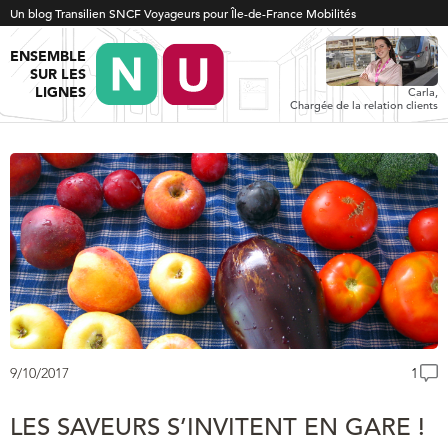
Un blog Transilien SNCF Voyageurs pour Île-de-France Mobilités
ENSEMBLE
SUR LES
LIGNES
Carla,
Chargée de la relation clients
9/10/2017
1
LES SAVEURS S’INVITENT EN GARE !