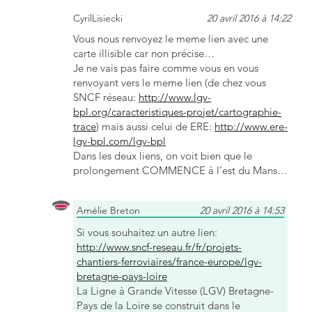
CyrilLisiecki
20 avril 2016 à 14:22
Vous nous renvoyez le meme lien avec une
carte illisible car non précise…
Je ne vais pas faire comme vous en vous
renvoyant vers le meme lien (de chez vous
SNCF réseau:
http://www.lgv-
bpl.org/caracteristiques-projet/cartographie-
trace
) mais aussi celui de ERE:
http://www.ere-
lgv-bpl.com/lgv-bpl
Dans les deux liens, on voit bien que le
prolongement COMMENCE à l’est du Mans…
Amélie Breton
20 avril 2016 à 14:53
Si vous souhaitez un autre lien:
http://www.sncf-reseau.fr/fr/projets-
chantiers-ferroviaires/france-europe/lgv-
bretagne-pays-loire
La Ligne à Grande Vitesse (LGV) Bretagne-
Pays de la Loire se construit dans le