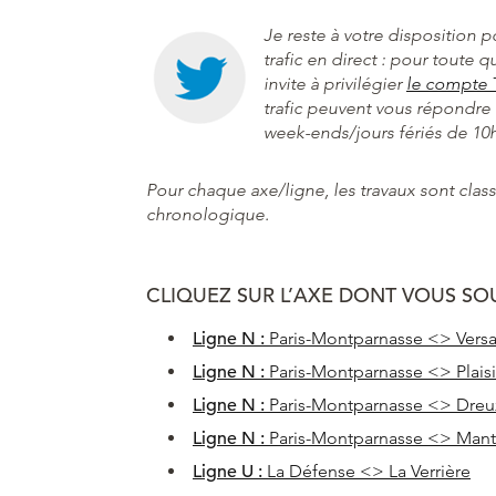
Je reste à votre disposition p
trafic en direct : pour toute 
invite à privilégier
le compte 
trafic peuvent vous répondre 
week-ends/jours fériés de 10h
Pour chaque axe/ligne, les travaux sont clas
chronologique.
CLIQUEZ SUR L’AXE DONT VOUS SO
Ligne N :
Paris-Montparnasse <> Versa
Ligne N :
Paris-Montparnasse <> Plaisi
Ligne N :
Paris-Montparnasse <> Dreu
Ligne N :
Paris-Montparnasse <> Mante
Ligne U :
La Défense <> La Verrière