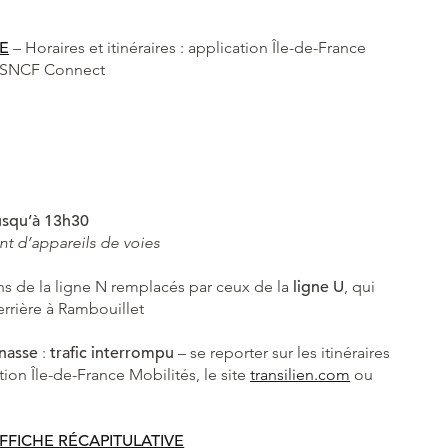
VE
– Horaires et itinéraires : application Île-de-France
on SNCF Connect
usqu’à 13h30
t d’appareils de voies
ins de la ligne N remplacés par ceux de la
ligne U
, qui
rrière à Rambouillet
nasse
:
trafic interromp
u
– se reporter sur les itinéraires
ation Île-de-France Mobilités, le site
transilien.com
ou
FFICHE RÉCAPITULATIVE