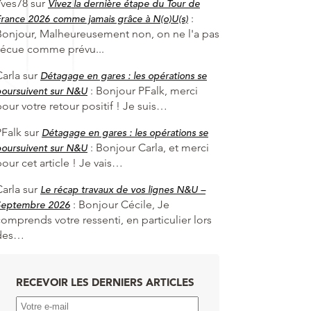
Yves78
sur
Vivez la dernière étape du Tour de
:
rance 2026 comme jamais grâce à N(o)U(s)
Bonjour, Malheureusement non, on ne l'a pas
vécue comme prévu...
Carla
sur
Détagage en gares : les opérations se
:
Bonjour PFalk, merci
oursuivent sur N&U
our votre retour positif ! Je suis…
PFalk
sur
Détagage en gares : les opérations se
:
Bonjour Carla, et merci
oursuivent sur N&U
our cet article ! Je vais…
Carla
sur
Le récap travaux de vos lignes N&U –
:
Bonjour Cécile, Je
Septembre 2026
omprends votre ressenti, en particulier lors
des…
RECEVOIR LES DERNIERS ARTICLES