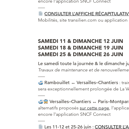
encore l’application SNCF Connect
—–
CONSULTER L’AFFICHE RÉCAPITULATI
Mobilités, site transilien.com ou applicati
SAMEDI 11 & DIMANCHE 12 JUIN
SAMEDI 18 & DIMANCHE 19 JUIN
SAMEDI 25 & DIMANCHE 26 JUIN
Le samedi toute la journée & le dimanche j
Travaux de maintenance et de renouvellemen
—–
Rambouillet ↔
Versailles–Chantiers
: tra
sera exceptionnellement prolongée de La Ve
—–
Versailles–Chantiers
↔
Paris–Montpar
alternatifs proposés
sur cette page
, l’applic
encore l’application SNCF Connect
—–
Les 11-12 et 25-26 juin :
CONSULTER L’A