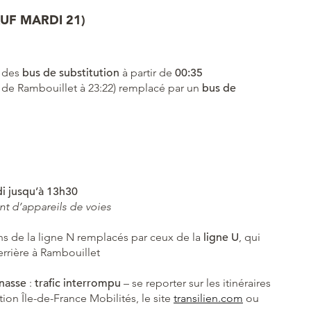
AUF MARDI 21)
 des
bus de substitution
à partir de
00:35
 de Rambouillet à 23:22) remplacé par un
bus de
i jusqu’à 13h30
t d’appareils de voies
ins de la ligne N remplacés par ceux de la
ligne U
, qui
rrière à Rambouillet
nasse
:
trafic interromp
u
– se reporter sur les itinéraires
ation Île-de-France Mobilités, le site
transilien.com
ou