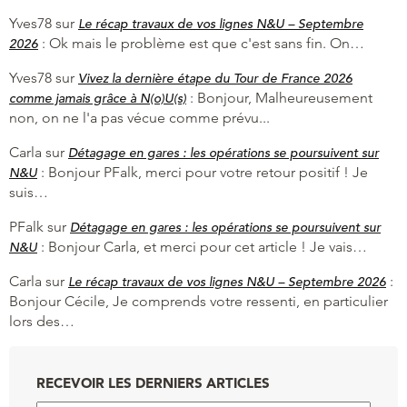
Yves78
sur
Le récap travaux de vos lignes N&U – Septembre
:
Ok mais le problème est que c'est sans fin. On…
2026
Yves78
sur
Vivez la dernière étape du Tour de France 2026
:
Bonjour, Malheureusement
comme jamais grâce à N(o)U(s)
non, on ne l'a pas vécue comme prévu...
Carla
sur
Détagage en gares : les opérations se poursuivent sur
:
Bonjour PFalk, merci pour votre retour positif ! Je
N&U
suis…
PFalk
sur
Détagage en gares : les opérations se poursuivent sur
:
Bonjour Carla, et merci pour cet article ! Je vais…
N&U
Carla
sur
:
Le récap travaux de vos lignes N&U – Septembre 2026
Bonjour Cécile, Je comprends votre ressenti, en particulier
lors des…
RECEVOIR LES DERNIERS ARTICLES