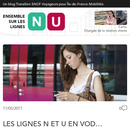
Un blog Transilien SNCF Voyageurs pour Île-de-France Mobilités
ENSEMBLE
SUR LES
LIGNES
Carla,
Chargée de la relation clients
17/05/2017
0
LES LIGNES N ET U EN VOD…