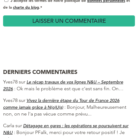
J'accepte les termes de notre politique de
données personnelles
et
de la
charte du blog
.*
DERNIERS COMMENTAIRES
Yves78
sur
Le récap travaux de vos lignes N&U – Septembre
:
Ok mais le problème est que c'est sans fin. On…
2026
Yves78
sur
Vivez la dernière étape du Tour de France 2026
:
Bonjour, Malheureusement
comme jamais grâce à N(o)U(s)
non, on ne l'a pas vécue comme prévu...
Carla
sur
Détagage en gares : les opérations se poursuivent sur
:
Bonjour PFalk, merci pour votre retour positif ! Je
N&U