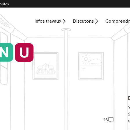
ilités
Infos travaux
Discutons
Comprendre
18