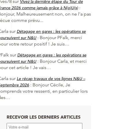
Yves78
sur
Vivez la dernière étape du Tour de
:
rance 2026 comme jamais grâce à N(o)U(s)
Bonjour, Malheureusement non, on ne l'a pas
vécue comme prévu...
Carla
sur
Détagage en gares : les opérations se
:
Bonjour PFalk, merci
oursuivent sur N&U
our votre retour positif ! Je suis…
PFalk
sur
Détagage en gares : les opérations se
:
Bonjour Carla, et merci
oursuivent sur N&U
our cet article ! Je vais…
Carla
sur
Le récap travaux de vos lignes N&U –
:
Bonjour Cécile, Je
Septembre 2026
omprends votre ressenti, en particulier lors
des…
RECEVOIR LES DERNIERS ARTICLES