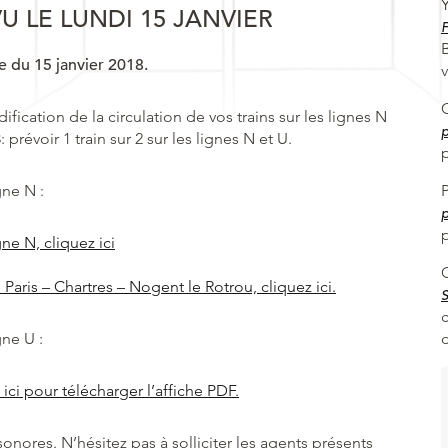
 LE LUNDI 15 JANVIER
F
e du 15 janvier 2018.
ication de la circulation de vos trains sur les lignes N
p
prévoir 1 train sur 2 sur les lignes N et U.
p
gne N :
p
p
gne N, cliquez ici
 Paris – Chartres – Nogent le Rotrou, cliquez ici.
c
gne U :
 ici pour télécharger l’affiche PDF.
sonores. N’hésitez pas à solliciter les agents présents