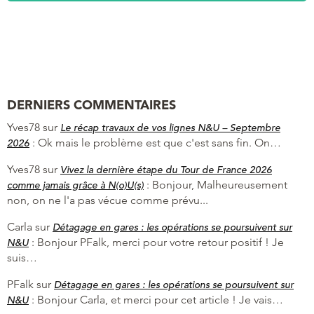
DERNIERS COMMENTAIRES
Yves78
sur
Le récap travaux de vos lignes N&U – Septembre
:
Ok mais le problème est que c'est sans fin. On…
2026
Yves78
sur
Vivez la dernière étape du Tour de France 2026
:
Bonjour, Malheureusement
comme jamais grâce à N(o)U(s)
non, on ne l'a pas vécue comme prévu...
Carla
sur
Détagage en gares : les opérations se poursuivent sur
:
Bonjour PFalk, merci pour votre retour positif ! Je
N&U
suis…
PFalk
sur
Détagage en gares : les opérations se poursuivent sur
:
Bonjour Carla, et merci pour cet article ! Je vais…
N&U